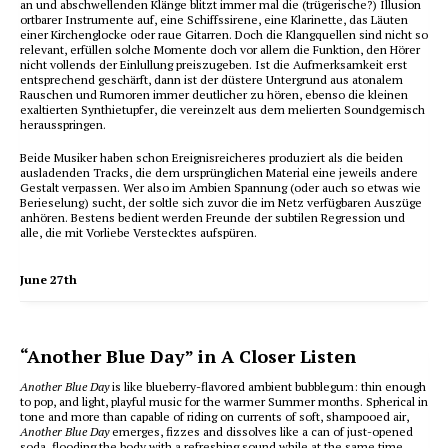
an und abschwellenden Klänge blitzt immer mal die (trügerische?) Illusion
ortbarer Instrumente auf, eine Schiffssirene, eine Klarinette, das Läuten
einer Kirchenglocke oder raue Gitarren. Doch die Klangquellen sind nicht so
relevant, erfüllen solche Momente doch vor allem die Funktion, den Hörer
nicht vollends der Einlullung preiszugeben. Ist die Aufmerksamkeit erst
entsprechend geschärft, dann ist der düstere Untergrund aus atonalem
Rauschen und Rumoren immer deutlicher zu hören, ebenso die kleinen
exaltierten Synthietupfer, die vereinzelt aus dem melierten Soundgemisch
herausspringen.
Beide Musiker haben schon Ereignisreicheres produziert als die beiden
ausladenden Tracks, die dem ursprünglichen Material eine jeweils andere
Gestalt verpassen. Wer also im Ambien Spannung (oder auch so etwas wie
Berieselung) sucht, der soltle sich zuvor die im Netz verfügbaren Auszüge
anhören. Bestens bedient werden Freunde der subtilen Regression und
alle, die mit Vorliebe Verstecktes aufspüren.
June 27th
“Another Blue Day” in A Closer Listen
Another Blue Day
is like blueberry-flavored ambient bubblegum: thin enough
to pop, and light, playful music for the warmer Summer months. Spherical in
tone and more than capable of riding on currents of soft, shampooed air,
Another Blue Day
emerges, fizzes and dissolves like a can of just-opened
soda, flooding the body with a refreshing sound while at the same time