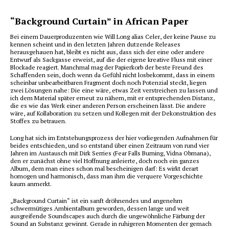
“Background Curtain” in African Paper
Bei einem Dauerproduzenten wie Will Long alias Celer, der keine Pause zu
kennen scheint und in den letzten Jahren dutzende Releases
herausgehauen hat, bleibt es nicht aus, dass sich der eine oder andere
Entwurf als Sackgasse erweist, auf die der eigene kreative Fluss mit einer
Blockade reagiert. Manchmal mag der Papierkorb der beste Freund des
Schaffenden sein, doch wenn da Gefühl nicht losbekommt, dass in einem
scheinbar unbearbeitbaren Fragment doch noch Potenzial steckt, liegen
zwei Lösungen nahe: Die eine wäre, etwas
Zeit verstreichen zu lassen und
ich dem Material später erneut zu nähern, mit er entsprechenden Distanz,
die es wie das Werk einer anderen Person erscheinen lässt. Die andere
wäre, auf Kollaboration zu setzen und Kollegen mit der Dekonstruktion des
Stoffes zu betrauen.
Long hat sich im Entstehungsprozess der hier vorliegenden Aufnahmen für
beides entschieden, und so entstand über einen Zeitraum von rund vier
Jahren im Austausch mit Dirk Serries (Fear Falls Burning, Vidna Obmana),
den er zunächst ohne viel Hoffnung anleierte, doch noch ein ganzes
Album, dem man eines schon mal bescheinigen darf: Es wirkt derart
homogen und harmonisch, dass man ihm die verquere Vorgeschichte
kaum anmerkt.
„Background Curtain“ ist ein sanft dröhnendes und angenehm
schwermütiges Ambientalbum geworden, dessen lange und weit
ausgreifende Soundscapes auch durch die ungewöhnliche Färbung der
Sound an Substanz gewinnt. Gerade in ruhigeren Momenten der gemach