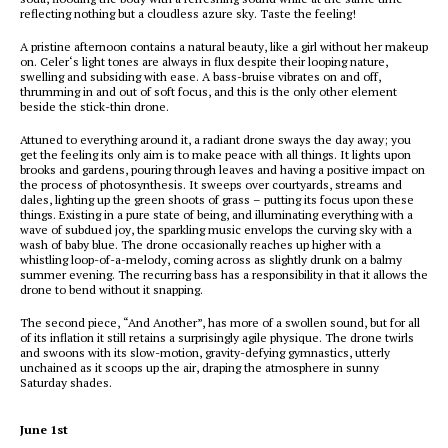
reflecting nothing but a cloudless azure sky. Taste the feeling!
A pristine afternoon contains a natural beauty, like a girl without her makeup
on. Celer‘s light tones are always in flux despite their looping nature,
swelling and subsiding with ease. A bass-bruise vibrates on and off,
thrumming in and out of soft focus, and this is the only other element
beside the stick-thin drone.
Attuned to everything around it, a radiant drone sways the day away; you
get the feeling its only aim is to make peace with all things. It lights upon
brooks and gardens, pouring through leaves and having a positive impact on
the process of photosynthesis. It sweeps over courtyards, streams and
dales, lighting up the green shoots of grass – putting its focus upon these
things. Existing in a pure state of being, and illuminating everything with a
wave of subdued joy, the sparkling music envelops the curving sky with a
wash of baby blue. The drone occasionally reaches up higher with a
whistling loop-of-a-melody, coming across as slightly drunk on a balmy
summer evening. The recurring bass has a responsibility in that it allows the
drone to bend without it snapping.
The second piece, “And Another”, has more of a swollen sound, but for all
of its inflation it still retains a surprisingly agile physique. The drone twirls
and swoons with its slow-motion, gravity-defying gymnastics, utterly
unchained as it scoops up the air, draping the atmosphere in sunny
Saturday shades.
June 1st