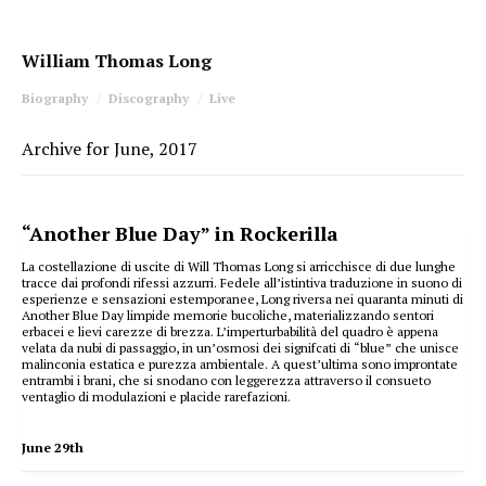
William Thomas Long
Biography
Discography
Live
Archive for June, 2017
“Another Blue Day” in Rockerilla
La costellazione di uscite di Will Thomas Long si arricchisce di due lunghe
tracce dai profondi rifessi azzurri. Fedele all’istintiva traduzione in suono di
esperienze e sensazioni estemporanee, Long riversa nei quaranta minuti di
Another Blue Day limpide memorie bucoliche, materializzando sentori
erbacei e lievi carezze di brezza. L’imperturbabilità del quadro è appena
velata da nubi di passaggio, in un’osmosi dei signifcati di “blue” che unisce
malinconia estatica e purezza ambientale. A quest’ultima sono improntate
entrambi i brani, che si snodano con leggerezza attraverso il consueto
ventaglio di modulazioni e placide rarefazioni.
June 29th