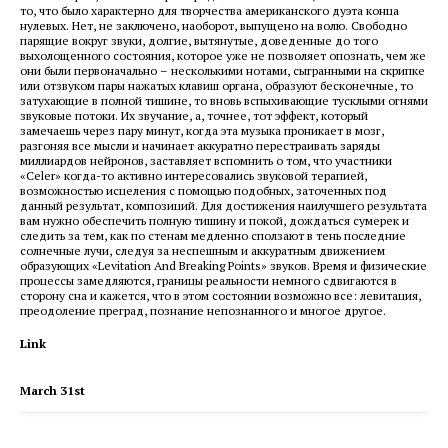
то, что было характерно для творчества американского дуэта конца
нулевых. Нет, не заключено, наоборот, выпущено на волю. Свободно
парящие вокруг звуки, долгие, вытянутые, доведенные до того
выхолощенного состояния, которое уже не позволяет опознать, чем же
они были первоначально – несколькими нотами, сыгранными на скрипке
или отзвуком пары нажатых клавиш органа, образуют бесконечные, то
затухающие в полной тишине, то вновь вспыхивающие тусклыми огнями
звуковые потоки. Их звучание, а, точнее, тот эффект, который
замечаешь через пару минут, когда эта музыка проникает в мозг,
разгоняя все мысли и начинает аккуратно перестраивать заряды
миллиардов нейронов, заставляет вспомнить о том, что участники
«Celer» когда-то активно интересовались звуковой терапией,
возможностью исцеления с помощью подобных, заточенных под
данный результат, композиций. Для достижения наилучшего результата
вам нужно обеспечить полную тишину и покой, дождаться сумерек и
следить за тем, как по стенам медленно сползают в тень последние
солнечные лучи, следуя за неспешным и аккуратным движением
образующих «Levitation And Breaking Points» звуков. Время и физические
процессы замедляются, границы реальности немного сдвигаются в
сторону сна и кажется, что в этом состоянии возможно все: левитация,
преодоление преград, познание непознанного и многое другое.
Link
March 31st