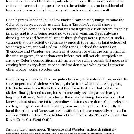
foundation. Long’s title to this particular section of their work, redemptive
as it reads, seems to encapsulate both the artistic and emotional bond of
two people more clearly than many other releases of a similar ilk.
Opening track ‘Bedded in Shallow Blades’ immediately brings to mind the
Celer of yesteryear, such as static-laden ‘Emotion’, yet still shows a
definite development in sound that was so tragically cut off before reaching
its apex, and is only being heard now, several years on. Deep sub-bass
throbs glide to and from the listener through foggy notes, played at such a
volume that they solidify, yet far away enough to remain as faint echoes of
what they were, and walls of malleable tones. Indeed the sounds on
‘Evaporate and Wonder’ are, somewhat counter to what the former half of
the title suggests, denser than ever before, yet still not claustrophobic in
any way. Celer’s compositions still manage to retain a certain distance, as if
coming from everywhere at once, and so don’t overwhelm the listener as
other groups’ works so often can.
Continuing on in respect to the quite obviously dual nature of the record, B-
side ‘Repertoire of Dinless Shifts’, again far from what the title suggests,
lifts the listener from the bottom of the ocean that ‘Bedded in Shallow
Blades’ finally planted us on, but with one only realising as such as you
begin to drift away. With the titles of the material being the only input that
Long has had since the initial recording sessions were done, Celer releases
are beginning to look, if not brighter, more accepting of the decidedly ill-
hand the group, and Long, was dealt, with this release especially being a far
cry from 2008’s ‘I Love You So Much I Can’t Even Title This (The Light That
Never Goes Out Went Out)’.
Saying much more about ‘Evaporate and Wonder’, although infinitely
possible, become irrelevant. This is because simply labeling Celer’s