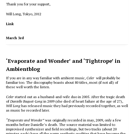
Thank you for your support,
Will Long, Tokyo, 2012
Link
March 3rd
‘Evaporate and Wonder’ and ‘Tightrope’ in
Ambientblog
If you are in any way familiar with ambient music,
Celer
will probably be
familiar too. The discography boasts about 80 titles, most (if not all) of
these well worth the listen.
Celer
started out as a husband-and-wife duo in 2005. After the tragic death
of
Danielle Baquet-Long
in 2009 (she died of heart failure at the age of 27),
Will Long
has released music they had previously recorded together, as well
as music he recorded later.
“Evaporate and Wonder”
was originally recorded in may, 2009, only a few
months before Danielle’s death. The source material was limited to
improvised synthesizer and field recordings, but two tracks (about 20
minutes each) have all the warm aesthetic qualities that have become the