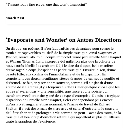
“Throughout a fine piece, one that won’t disappoint”
March 21st
‘Evaporate and Wonder’ on Autres Directions
Un disque, un poème. Il n’en faut parfois pas davantage pour semer le
trouble et captiver bien au-delà de la simple musique. Ainsi
Evaporate &
Wonder
, nouvel album du couple immortel formé par Danielle Marie Baquet
et William Thomas Long, interpelle-t-il mille fois plus que la cohorte de
nouveautés labellisées ambient. Déjà le titre du disque, belle manière
d’envisager le corps, l’esprit et sa petite musique. Ensuite le son, d’une
beauté folle, aux confins de l’immobilisme et de la disparition. En
témoignent ces deux magnifiques pièces drapées de calme, de souffle et
d’éternel. De fait, on y reviendra souvent, comme s’il s’agissait d’une
source de vie. Certes, il y a toujours eu chez Celer quelque chose que les
autres n’avaient pas – une sensibilité, une force et une poésie qui
tranchent avec l’ordinaire glacé de ce type d’entreprise. Depuis la tragique
disparition de Danielle Marie Baquet, Celer est cependant plus encore
qu’un projet singulier et passionnant. A l’image du travail de Richard
Skelton, il s’agit désormais de vivre avec et sans, d’entretenir le souvenir
de l’être cher et de prolonger la vie comme on peut – avec des mots, de la
musique et beaucoup d’émotion retenue qui rappellent ici plus qu’ailleurs
toute la grandeur de l’existence.