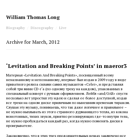
William Thomas Long
Biography
Discography
Live
Archive for March, 2012
‘Levitation and Breaking Points’ in maeror3
Материал «Levitation And Breaking Points», посвященный всему
неназванному и непознанному, впервые был издан в 2009 году в виде
приватного релиза силами самих музыкантов «Celer», и представлял
собой три мини CD-r`a (по одному треку на каждом), упакованных в
специальный конверт с ручным оформлением. Лейбл «and/OAR» спустя
несколько лет упростил эту идею и сделал ее более доступной, издав
все треки на одном диске приличным по нынешним временам тиражом.
Слушая эту музыку, понимаешь, что так даже логичнее и правильнее –
не нужно выплывать из этого странного дурманящего тепла, из кокона
монотонных, тихих звуков, приятно резонирующих где-то внутри тела,
не нужно пробуждаться каждый раз, когда нужно поменять диски в
проигрывателе.
Закономерно, что в этих трех продолжительных вещах заключено все