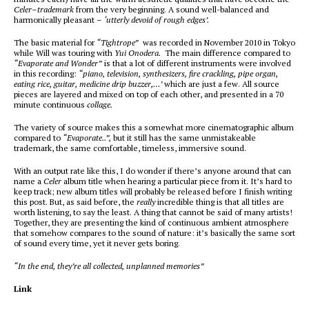
Celer
–
trademark
from the very beginning. A sound well-balanced and
harmonically pleasant –
‘utterly devoid of rough edges’.
The basic material for
“Tightrope”
was recorded in November 2010 in Tokyo
while Will was touring with
Yui Onodera.
The main difference compared to
“Evaporate and Wonder”
is that a lot of different instruments were involved
in this recording:
“piano, television, synthesizers, fire crackling, pipe organ,
eating rice, guitar, medicine drip buzzer,…’
which are just a few. All source
pieces are layered and mixed on top of each other, and presented in a 70
minute continuous
collage.
The variety of source makes this a somewhat more cinematographic album
compared to
“Evaporate..”,
but it still has the same unmistakeable
trademark, the same comfortable, timeless, immersive sound.
With an output rate like this, I do wonder if there’s anyone around that can
name a
Celer
album title when hearing a particular piece from it. It’s hard to
keep track; new album titles will probably be released before I finish writing
this post. But, as said before, the
really
incredible thing is that all titles are
worth listening, to say the least. A thing that cannot be said of many artists!
Together, they are presenting the kind of continuous ambient atmosphere
that somehow compares to the sound of nature: it’s basically the same sort
of sound every time, yet it never gets boring.
“In the end, they’re all collected, unplanned memories”
Link