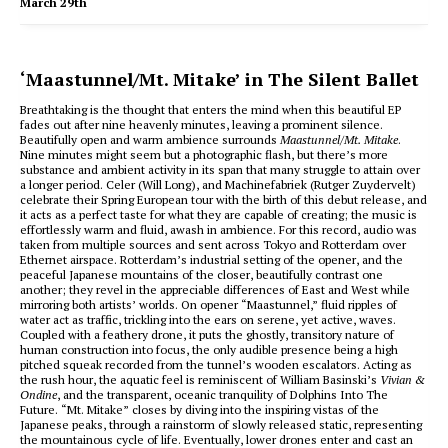
March 29th
‘Maastunnel/Mt. Mitake’ in The Silent Ballet
Breathtaking is the thought that enters the mind when this beautiful EP
fades out after nine heavenly minutes, leaving a prominent silence.
Beautifully open and warm ambience surrounds
Maastunnel/Mt. Mitake
.
Nine minutes might seem but a photographic flash, but there’s more
substance and ambient activity in its span that many struggle to attain over
a longer period. Celer (Will Long), and Machinefabriek (Rutger Zuydervelt)
celebrate their Spring European tour with the birth of this debut release, and
it acts as a perfect taste for what they are capable of creating; the music is
effortlessly warm and fluid, awash in ambience. For this record, audio was
taken from multiple sources and sent across Tokyo and Rotterdam over
Ethernet airspace. Rotterdam’s industrial setting of the opener, and the
peaceful Japanese mountains of the closer, beautifully contrast one
another; they revel in the appreciable differences of East and West while
mirroring both artists’ worlds. On opener “Maastunnel,” fluid ripples of
water act as traffic, trickling into the ears on serene, yet active, waves.
Coupled with a feathery drone, it puts the ghostly, transitory nature of
human construction into focus, the only audible presence being a high
pitched squeak recorded from the tunnel’s wooden escalators. Acting as
the rush hour, the aquatic feel is reminiscent of William Basinski’s
Vivian &
Ondine
, and the transparent, oceanic tranquility of Dolphins Into The
Future. “Mt. Mitake” closes by diving into the inspiring vistas of the
Japanese peaks, through a rainstorm of slowly released static, representing
the mountainous cycle of life. Eventually, lower drones enter and cast an