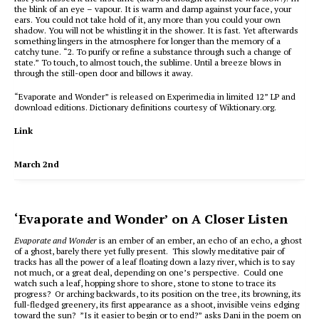
the blink of an eye – vapour. It is warm and damp against your face, your
ears. You could not take hold of it, any more than you could your own
shadow. You will not be whistling it in the shower. It is fast. Yet afterwards
something lingers in the atmosphere for longer than the memory of a
catchy tune. “2. To purify or refine a substance through such a change of
state.” To touch, to almost touch, the sublime. Until a breeze blows in
through the still-open door and billows it away.
“Evaporate and Wonder” is released on Experimedia in limited 12” LP and
download editions. Dictionary definitions courtesy of Wiktionary.org.
Link
March 2nd
‘Evaporate and Wonder’ on A Closer Listen
Evaporate and Wonder
is an ember of an ember, an echo of an echo, a ghost
of a ghost, barely there yet fully present. This slowly meditative pair of
tracks has all the power of a leaf floating down a lazy river, which is to say
not much, or a great deal, depending on one’s perspective. Could one
watch such a leaf, hopping shore to shore, stone to stone to trace its
progress? Or arching backwards, to its position on the tree, its browning, its
full-fledged greenery, its first appearance as a shoot, invisible veins edging
toward the sun? ”Is it easier to begin or to end?” asks Dani in the poem on