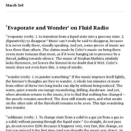
March 3rd
‘Evaporate and Wonder’ on Fluid Radio
“evaporate (verb): 1. to transition from a liquid state into a gaseous state. 2.
(figuratively) to disappear.” Music can’t really be said to disappear, because
it is never really there, visually speaking. And yet, some pieces of music are
less there than others. The claims made by Celer’s music on being there
seem more tenuous than most, as if it were hanging on to presence by a
thread, pulling towards silence. The music of Stephan Mathieu similarly
lacks thereness, yet leaves the listener in no doubt that it WAS. Celer’s
music does not even have this. A wisp of smoke.
“wonder (verb): 1. to ponder something.” If the music imposes itself lightly,
the listener’s thoughts are free to wander. A whole ten minutes or more
from either of these two long tracks can slip by without being noticed. The
warm, quiet sounds encourage meandering, drifting, daydream. And yet,
when attention returns to the music, it is to find that nothing has changed –
the puzzle remains unsolved. The door still stands open, and what awaits
on the other side of the threshold remains to be seen. This tips wondering
into wonder.
“sublimate (verb): 1. To change state from a solid to a gas (or from a gas to
a solid) without passing through the liquid state.” Go straight, do not pass
go, do not receive £200. Because it happens very, very fast, this change, so
fast you missed it the first time (and you thought the music was slow!). In