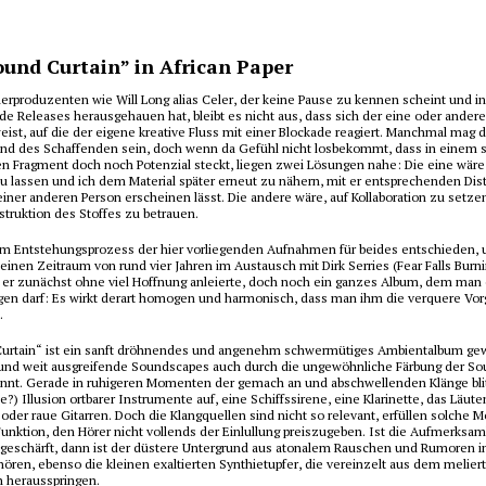
und Curtain” in African Paper
erproduzenten wie Will Long alias Celer, der keine Pause zu kennen scheint und in
e Releases herausgehauen hat, bleibt es nicht aus, dass sich der eine oder andere
ist, auf die der eigene kreative Fluss mit einer Blockade reagiert. Manchmal mag d
und des Schaffenden sein, doch wenn da Gefühl nicht losbekommt, dass in einem 
en Fragment doch noch Potenzial steckt, liegen zwei Lösungen nahe: Die eine wär
u lassen und ich dem Material später erneut zu nähern, mit er entsprechenden Dist
iner anderen Person erscheinen lässt. Die andere wäre, auf Kollaboration zu setze
truktion des Stoffes zu betrauen.
 im Entstehungsprozess der hier vorliegenden Aufnahmen für beides entschieden, 
einen Zeitraum von rund vier Jahren im Austausch mit Dirk Serries (Fear Falls Burn
er zunächst ohne viel Hoffnung anleierte, doch noch ein ganzes Album, dem man
gen darf: Es wirkt derart homogen und harmonisch, dass man ihm die verquere Vor
.
urtain“ ist ein sanft dröhnendes und angenehm schwermütiges Ambientalbum ge
und weit ausgreifende Soundscapes auch durch die ungewöhnliche Färbung der So
nnt. Gerade in ruhigeren Momenten der gemach an und abschwellenden Klänge bl
he?) Illusion ortbarer Instrumente auf, eine Schiffssirene, eine Klarinette, das Läute
oder raue Gitarren. Doch die Klangquellen sind nicht so relevant, erfüllen solche
Funktion, den Hörer nicht vollends der Einlullung preiszugeben. Ist die Aufmerksam
geschärft, dann ist der düstere Untergrund aus atonalem Rauschen und Rumoren 
hören, ebenso die kleinen exaltierten Synthietupfer, die vereinzelt aus dem melier
 herausspringen.