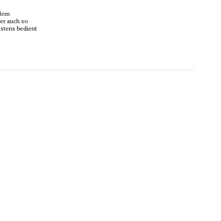
 dem
der auch so
estens bedient