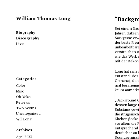
William Thomas Long
“Backgro
Bei einem Dau
Biography
Jahren dutzend
Sackgasse erwe
Discography
der beste Fre
Live
unbearbeitbar
verstreichen z
wie das Werk e
mit der Dekons
Long hat sich
entstand über 
Categories
Obmana), den 
mal bescheini
Celer
kaum anmerkt
Misc
Oh Yoko
„Background C
Reviews
dessen lange 
Two Acorns
Substanz gewi
Uncategorized
die (trügerisc
Kirchenglocke 
Will Long
vor allem die 
entsprechend 
Archives
deutlicher zu 
April 2023
Soundgemisch