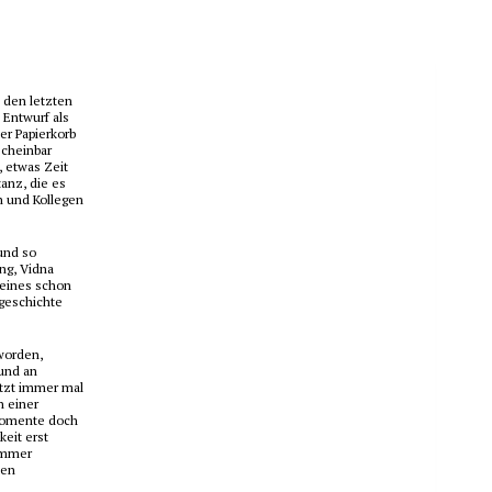
 den letzten
 Entwurf als
er Papierkorb
scheinbar
e, etwas
Zeit
anz, die es
n und Kollegen
und so
ing, Vidna
 eines schon
geschichte
worden,
und an
itzt immer mal
n einer
 Momente doch
keit erst
immer
ten