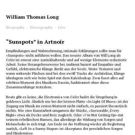
William Thomas Long
Biography
Discography
Live
“Sunspots” in Artnoir
Empfindungen und Wahrnehmung, rationale Erklärungen sollte man für
«Sunspots» nicht anführen wollen. Das neuste Album von Will Long als
Celer ist erneut eine zurückhaltende und auf wenige Elemente reduzierte
Arbeit. Seine Herangehensweise bei Ambient basiert auf Empathie und
Gefühl, elektronische Klänge direkt aus der Seele. Weite Texturen und
warm wirkende Flächen sind bei den zwölf Tracks die Architektur, Klänge
überlagern sich wie beim Spiel mit dem Kaleidoskop. Zwar fusst alles auf
erlebten Moment des Musikers Dasein, funktioniert ohne diese
Zusammenhänge trotzdem.
Beats gibt es keine, die Electronica von Celer badet die Umgebung in
goldenes Licht. Ähnlich wie bei der letzten Platte «In Light Of Blues» ist der
Zugang zur Musik im ersten Moment nicht einfach, es passiert theoretisch
nichts. Wie eine Kunstarbeit umgarnen die Stücke, «Inexorable, Every
Night» etwa als Decke und Reiz zugleich. Oder «I’m Not Getting Up» mit
seinem rebellischen Namen, das allerdings die Wirkung von Sorgen und
Melancholie in sich trägt. Am Ende ist die Hoffnung wieder als Begleitung
zurück, «Left In a Sunny Stupor» ist Akzeptanz der persönlichen Sorgen
und Hindernisse.