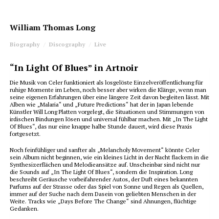
William Thomas Long
Biography
Discography
Live
“In Light Of Blues” in Artnoir
Die Musik von Celer funktioniert als losgelöste Einzelveröffentlichung für
ruhige Momente im Leben, noch besser aber wirken die Klänge, wenn man
seine eigenen Erfahrungen über eine längere Zeit davon begleiten lässt. Mit
Alben wie „Malaria“ und „Future Predictions“ hat der in Japan lebende
Künstler Will Long Platten vorgelegt, die Situationen und Stimmungen von
irdischen Bindungen lösen und universal fühlbar machen. Mit „In The Light
Of Blues“, das nur eine knappe halbe Stunde dauert, wird diese Praxis
fortgesetzt.
Noch feinfühliger und sanfter als „Melancholy Movement“ könnte Celer
sein Album nicht beginnen, wie ein kleines Licht in der Nacht flackern in die
Synthesizerflächen und Melodieansätze auf. Unscheinbar sind nicht nur
die Sounds auf „In The Light Of Blues“, sondern die Inspiration. Long
beschreibt Geräusche vorbeifahrender Autos, der Duft eines bekannten
Parfums auf der Strasse oder das Spiel von Sonne und Regen als Quellen,
immer auf der Suche nach dem Dasein von geliebten Menschen in der
Weite. Tracks wie „Days Before The Change“ sind Ahnungen, flüchtige
Gedanken.