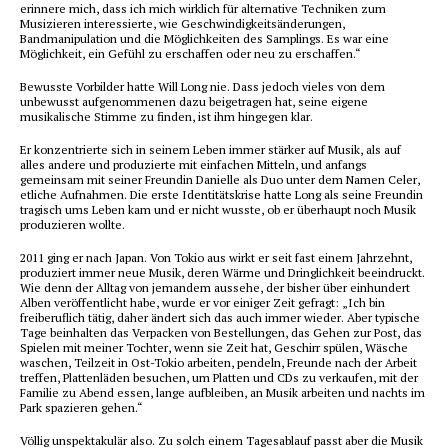
erinnere mich, dass ich mich wirklich für alternative Techniken zum
Musizieren interessierte, wie Geschwindigkeitsänderungen,
Bandmanipulation und die Möglichkeiten des Samplings. Es war eine
Möglichkeit, ein Gefühl zu erschaffen oder neu zu erschaffen.“
Bewusste Vorbilder hatte Will Long nie. Dass jedoch vieles von dem
unbewusst aufgenommenen dazu beigetragen hat, seine eigene
musikalische Stimme zu finden, ist ihm hingegen klar.
Er konzentrierte sich in seinem Leben immer stärker auf Musik, als auf
alles andere und produzierte mit einfachen Mitteln, und anfangs
gemeinsam mit seiner Freundin Danielle als Duo unter dem Namen Celer,
etliche Aufnahmen. Die erste Identitätskrise hatte Long als seine Freundin
tragisch ums Leben kam und er nicht wusste, ob er überhaupt noch Musik
produzieren wollte.
2011 ging er nach Japan. Von Tokio aus wirkt er seit fast einem Jahrzehnt,
produziert immer neue Musik, deren Wärme und Dringlichkeit beeindruckt.
Wie denn der Alltag von jemandem aussehe, der bisher über einhundert
Alben veröffentlicht habe, wurde er vor einiger Zeit gefragt: „Ich bin
freiberuflich tätig, daher ändert sich das auch immer wieder. Aber typische
Tage beinhalten das Verpacken von Bestellungen, das Gehen zur Post, das
Spielen mit meiner Tochter, wenn sie Zeit hat, Geschirr spülen, Wäsche
waschen, Teilzeit in Ost-Tokio arbeiten, pendeln, Freunde nach der Arbeit
treffen, Plattenläden besuchen, um Platten und CDs zu verkaufen, mit der
Familie zu Abend essen, lange aufbleiben, an Musik arbeiten und nachts im
Park spazieren gehen.“
Völlig unspektakulär also. Zu solch einem Tagesablauf passt aber die Musik