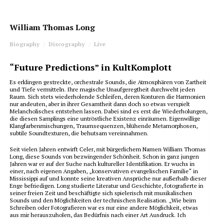
William Thomas Long
Biography
Discography
Live
“Future Predictions” in KultKomplott
Es erklingen gestreckte, orchestrale Sounds, die Atmosphären von Zartheit
und Tiefe vermitteln. Ihre magische Unaufgeregtheit durchweht jeden
Raum. Sich stets wiederholende Schleifen, deren Konturen die Harmonien
nur andeuten, aber in ihrer Gesamtheit dann doch so etwas verspielt
Melancholisches entstehen lassen. Dabei sind es erst die Wiederholungen,
die diesen Samplings eine untröstliche Existenz einräumen. Eigenwillige
Klangfarbenmischungen, Traumsequenzen, blühende Metamorphosen,
subtile Soundtexturen, die behutsam vereinnahmen.
Seit vielen Jahren entwirft Celer, mit bürgerlichem Namen William Thomas
Long, diese Sounds von bezwingender Schönheit. Schon in ganz jungen
Jahren war er auf der Suche nach kultureller Identifikation. Er wuchs in
einer, nach eigenen Angaben, „konservativen evangelischen Familie“ in
Mississippi auf und konnte seine kreativen Ansprüche nur außerhalb dieser
Enge befriedigen. Long studierte Literatur und Geschichte, fotografierte in
seiner freien Zeit und beschäftigte sich spielerisch mit musikalischen
Sounds und den Möglichkeiten der technischen Realisation. „Wie beim
Schreiben oder Fotografieren war es nur eine andere Möglichkeit, etwas
aus mir herauszuholen, das Bedürfnis nach einer Art Ausdruck. Ich