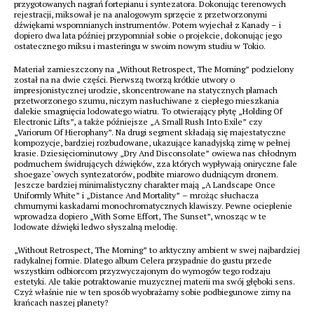
przygotowanych nagrań fortepianu i syntezatora. Dokonując terenowych
rejestracji, miksował je na analogowym sprzęcie z przetworzonymi
dźwiękami wspomnianych instrumentów. Potem wyjechał z Kanady – i
dopiero dwa lata później przypomniał sobie o projekcie, dokonując jego
ostatecznego miksu i masteringu w swoim nowym studiu w Tokio.
Materiał zamieszczony na „Without Retrospect, The Morning” podzielony
został na na dwie części. Pierwszą tworzą krótkie utwory o
impresjonistycznej urodzie, skoncentrowane na statycznych plamach
przetworzonego szumu, niczym nasłuchiwane z ciepłego mieszkania
dalekie smagnięcia lodowatego wiatru. To otwierający płytę „Holding Of
Electronic Lifts”, a także późniejsze „A Small Rush Into Exile” czy
„Variorum Of Hierophany”. Na drugi segment składają się majestatyczne
kompozycje, bardziej rozbudowane, ukazujące kanadyjską zimę w pełnej
krasie. Dziesięciominutowy „Dry And Disconsolate” owiewa nas chłodnym
podmuchem świdrujących dźwięków, zza których wypływają oniryczne fale
shoegaze`owych syntezatorów, podbite miarowo dudniącym dronem.
Jeszcze bardziej minimalistyczny charakter mają „A Landscape Once
Uniformly White” i „Distance And Mortality” – mrożąc słuchacza
chmurnymi kaskadami monochromatycznych klawiszy. Pewne ocieplenie
wprowadza dopiero „With Some Effort, The Sunset”, wnosząc w te
lodowate dźwięki ledwo słyszalną melodię.
„Without Retrospect, The Morning” to arktyczny ambient w swej najbardziej
radykalnej formie. Dlatego album Celera przypadnie do gustu przede
wszystkim odbiorcom przyzwyczajonym do wymogów tego rodzaju
estetyki. Ale takie potraktowanie muzycznej materii ma swój głęboki sens.
Czyż właśnie nie w ten sposób wyobrażamy sobie podbiegunowe zimy na
krańcach naszej planety?