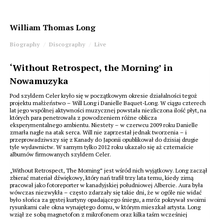
William Thomas Long
Biography
Discography
Live
‘Without Retrospect, the Morning’ in
Nowamuzyka
Pod szyldem Celer kryło się w początkowym okresie działalności tegoż
projektu małżeństwo – Will Long i Danielle Baquet-Long. W ciągu czterech
lat jego wspólnej aktywności muzycznej powstała niezliczona ilość płyt, na
których para penetrowała z powodzeniem różne oblicza
eksperymentalnego ambientu. Niestety – w czerwcu 2009 roku Danielle
zmarła nagle na atak serca. Will nie zaprzestał jednak tworzenia – i
przeprowadziwszy się z Kanady do Japonii opublikował do dzisiaj drugie
tyle wydawnictw. W samym tylko 2012 roku ukazało się aż czternaście
albumów firmowanych szyldem Celer.
„Without Retrospect, The Morning” jest wśród nich wyjątkowy. Long zaczął
zbierać materiał dźwiękowy, który nań trafił trzy lata temu, kiedy zimą
pracował jako fotoreporter w kanadyjskiej południowej Albercie. Aura była
wówczas niezwykła – często zdarzały się takie dni, że w ogóle nie widać
było słońca za gęstej kurtyny opadającego śniegu, a mróz pokrywał swoimi
rysunkami całe okna wynajętego domu, w którym mieszkał artysta. Long
wziął ze sobą magnetofon z mikrofonem oraz kilka taśm wcześniej