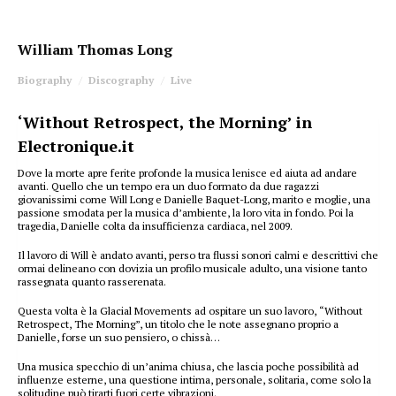
William Thomas Long
Biography
Discography
Live
‘Without Retrospect, the Morning’ in
Electronique.it
Dove la morte apre ferite profonde la musica lenisce ed aiuta ad andare
avanti. Quello che un tempo era un duo formato da due ragazzi
giovanissimi come Will Long e Danielle Baquet-Long, marito e moglie, una
passione smodata per la musica d’ambiente, la loro vita in fondo. Poi la
tragedia, Danielle colta da insufficienza cardiaca, nel 2009.
Il lavoro di Will è andato avanti, perso tra flussi sonori calmi e descrittivi che
ormai delineano con dovizia un profilo musicale adulto, una visione tanto
rassegnata quanto rasserenata.
Questa volta è la Glacial Movements ad ospitare un suo lavoro, “Without
Retrospect, The Morning”, un titolo che le note assegnano proprio a
Danielle, forse un suo pensiero, o chissà…
Una musica specchio di un’anima chiusa, che lascia poche possibilità ad
influenze esterne, una questione intima, personale, solitaria, come solo la
solitudine può tirarti fuori certe vibrazioni.