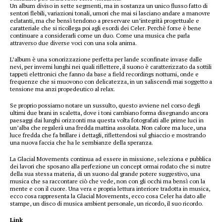
Un album diviso in sette segmenti, ma in sostanza un unico flusso fatto di
sentori flebili, variazioni tonali, umori che mai si lasciano andare a manovre
eclatanti, ma che bensì tendono a preservare un’integrità progettuale e
caratteriale che si ricollega poi agli esordi dei Celer. Perchè forse è bene
continuare a considerarli come un duo. Come una musica che parla
attraverso due diverse voci con una sola anima.
L’album è una sonorizzazione perfetta per lande sconfinate invase dalle
nevi, per inverni lunghi nei quali riflettere, il suono è caratterizzato da sottili
tappeti elettronici che fanno da base a field recordings notturni, onde e
frequenze che si muovono con delicatezza, in un saliscendi mai soggetto a
tensione ma anzi propedeutico al relax.
Se proprio possiamo notare un sussulto, questo avviene nel corso degli
ultimi due brani in scaletta, dove i toni cambiano forma disegnando ancora
paesaggi dai lunghi orizzonti ma questa volta fotografati alle prime luci in
un’alba che regalerà una fredda mattina assolata. Non calore ma luce, una
luce fredda che fa brillare i dettagli, riflettendosi sul ghiaccio e mostrando
una nuova faccia che ha le sembianze della speranza.
La Glacial Movements continua ad essere in missione, seleziona e pubblica
dei lavori che sposano alla perfezione un concept ormai rodato che si nutre
della sua stessa materia, di un suono dal grande potere suggestivo, una
musica che sa raccontare ciò che vede, non con gli occhi ma bensì con la
mente e con il cuore. Una vera e propria lettura interiore tradotta in musica,
ecco cosa rappresenta la Glacial Movements, ecco cosa Celer ha dato alle
stampe, un disco di musica ambient personale, un ricordo, il suo ricordo.
Link