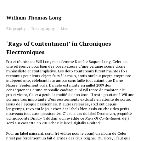
William Thomas Long
Biography
Discography
Live
‘Rags of Contentment’ in Chroniques
Electroniques
Projet réunissant Will Long et sa femme Danièle Baquet-Long, Celer est
une référence pour bien des observateurs d’une certaine scène drone
minimaliste et contemplative. Les deux tourtereaux furent maintes fois
reconnus pour leurs objets faits à la main, sortis sur leur propre empreinte
indépendante, célébrant leur amour sans faille tout autant que Dame
Nature. Seulement voilà, Danièle est morte en juillet 2009 des
conséquences d’une anomalie cardiaque. Si Wil tente de maintenir le
projet vivant, Celer a perdu la moitié de son âme. Il reste pourtant à Wil une
somme très importante d’enregistrements exclusifs en attente de sortie,
issus de l’époque passionnée. D’autres releases, sold out depuis
longtemps, revoient le jour chez des labels bien assis ou chez des petits
nouveaux tout aussi passionnés. C’est la cas du label Dronarivm, propriété
du moscovite Dmitry Taldykin, qui ré-édite ce
Rags Of Contentment
, déjà
sorti sur cassette en 2010 chez le label Digitalis Limited.
Pour un label naissant, sortir (ré-éditer pour le coup) un album de Celer
n’est pas forcément un fait d’armes des plus original. Ou alors, il faut que