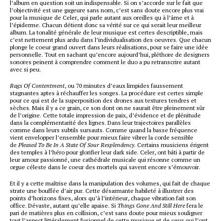
l’album en question soit un indispensable. Si on s’accorde sur le fait que
l’objectivité est une gageure sans nom, c’est sans doute encore plus vrai
pour la musique de Celer, qui parle autant aux oreilles qu à l’âme et à
l’épiderme. Chacun détient donc sa vérité sur ce qui serait leur meilleur
album. La tonalité générale de leur musique est certes descriptible, mais
c’est nettement plus ardu dans l’individualisation des oeuvres. Que chacun
plonge le coeur grand ouvert dans leurs réalisations, pour se faire une idée
personnelle. Tout en sachant qu’encore aujourd’hui, pléthore de designers
sonores peinent à comprendre comment le duo a pu retranscrire autant
avec si peu.
Rags Of Contentment
, ou 70 minutes d’eaux limpides faussement
stagnantes aptes à réchauffer les songes. La procédure est certes simple
pour ce qui est de la superposition des drones aux textures tendres et
sèches. Mais il y a ce grain, ce son dont on ne saurait être pleinement sûr
de l’origine. Cette totale impression de paix, d’évidence et de plénitude
dans la complémentarité des lignes. Dans leur trajectoires parallèles
comme dans leurs subtils sursauts. Comme quand la basse fréquence
vient envelopper l’ensemble pour mieux faire vibrer la corde sensible
de
Pleased To Be In A State Of Sour Resplendency
. Certains musiciens érigent
des temples à l’héro pour glorifier leur dark side. Celer, ont bâti à partir de
leur amour passionné, une cathédrale musicale qui résonne comme un
orgue céleste dans le coeur des mortels qui savent encore s’émouvoir.
Et il y a cette maîtrise dans la manipulation des volumes, qui fait de chaque
strate une bouffée d’air pur. Cette désarmante habileté à illustrer des
points d’horizons fixes, alors qu’à l’intérieur, chaque vibration fait son
office. Dévaste, autant qu’elle apaise. Si
Things Gone And Still Here
fera le
pari de matières plus en collision, c’est sans doute pour mieux souligner
tout l’aspect littéralement fusionnel de cette musique et de ceux qui l’ont